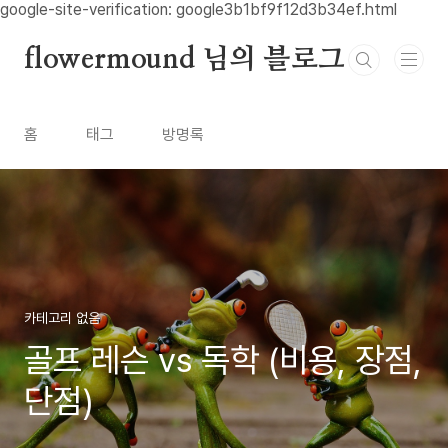
본문 바로가기
google-site-verification: google3b1bf9f12d3b34ef.html
flowermound 님의 블로그
홈
태그
방명록
카테고리 없음
골프 레슨 vs 독학 (비용, 장점,
단점)