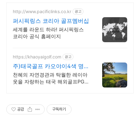
http://www.pacificlinks.co.kr
광고
퍼시픽링스 코리아 골프멤버십
세계를 라운드 하라! 퍼시픽링스
코리아 공식 홈페이지
https://khaoyaigolf.com
광고
주)태국골프 카오야이4색 명문
골프장을
천혜의 자연경관과 탁월한 레이아
웃을 자랑하는 태국 해외골프PGA
코스인
공감
구독하기