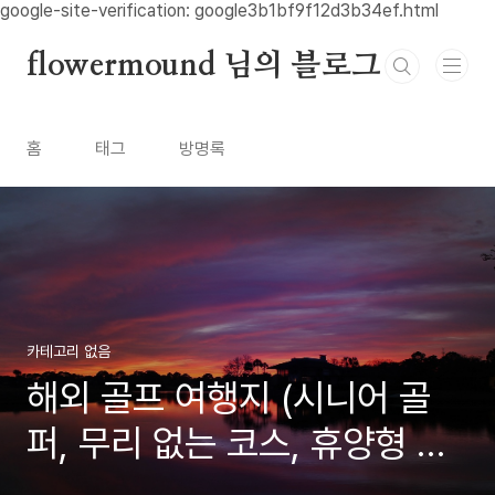
본문 바로가기
google-site-verification: google3b1bf9f12d3b34ef.html
flowermound 님의 블로그
홈
태그
방명록
카테고리 없음
해외 골프 여행지 (시니어 골
퍼, 무리 없는 코스, 휴양형 일
정)